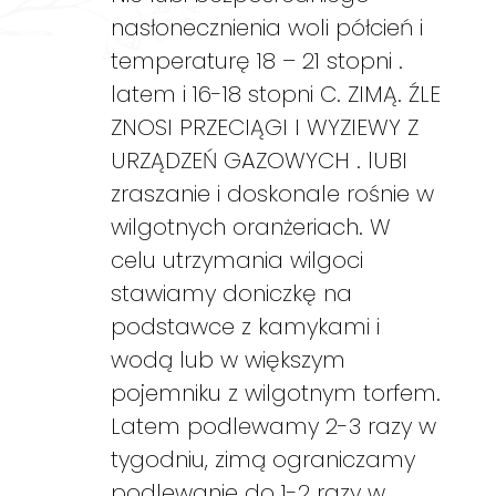
nasłonecznienia woli półcień i
temperaturę 18 – 21 stopni .
latem i 16-18 stopni C. ZIMĄ. ŹLE
ZNOSI PRZECIĄGI I WYZIEWY Z
URZĄDZEŃ GAZOWYCH . lUBI
zraszanie i doskonale rośnie w
wilgotnych oranżeriach. W
celu utrzymania wilgoci
stawiamy doniczkę na
podstawce z kamykami i
wodą lub w większym
pojemniku z wilgotnym torfem.
Latem podlewamy 2-3 razy w
tygodniu, zimą ograniczamy
podlewanie do 1-2 razy w